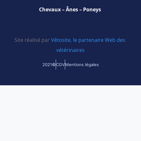
Chevaux – Ânes – Poneys
Site réalisé par
Vétosite, le partenaire Web des
vétérinaires
2021©
CGV
Mentions légales